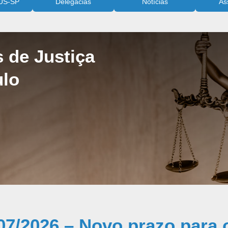
US-SP
Delegacias
Notícias
As
s de Justiça
ulo
07/2026 – Novo prazo para