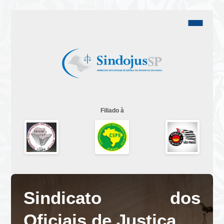
Filiado à
Sindicato dos
Oficiais de Justiça