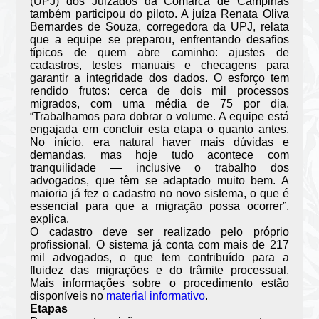
(UPJ) dos Juizados da Comarca de Campinas
também participou do piloto. A juíza Renata Oliva
Bernardes de Souza, corregedora da UPJ, relata
que a equipe se preparou, enfrentando desafios
típicos de quem abre caminho: ajustes de
cadastros, testes manuais e checagens para
garantir a integridade dos dados. O esforço tem
rendido frutos: cerca de dois mil processos
migrados, com uma média de 75 por dia.
“Trabalhamos para dobrar o volume. A equipe está
engajada em concluir esta etapa o quanto antes.
No início, era natural haver mais dúvidas e
demandas, mas hoje tudo acontece com
tranquilidade — inclusive o trabalho dos
advogados, que têm se adaptado muito bem. A
maioria já fez o cadastro no novo sistema, o que é
essencial para que a migração possa ocorrer”,
explica.
O cadastro deve ser realizado pelo próprio
profissional. O sistema já conta com mais de 217
mil advogados, o que tem contribuído para a
fluidez das migrações e do trâmite processual.
Mais informações sobre o procedimento estão
disponíveis no
material informativo
.
Etapas