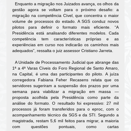
Enquanto a migração nos Juizados avança, os olhos da
gestão agora se voltam para o próximo desafio: a
migração na competência Cível, que concentra o maior
volume de processos do estado. A SGS conduz novos
pilotos para definir o formato mais eficiente. “A
Presidência está analisando diferentes modelos. Cada
competência tem características próprias e as
experiências em curso nos indicarão os caminhos mais
adequados”, ressalta o juiz assessor Cristiano Jarreta.
A Unidade de Processamento Judicial que abrange das
1ª a 4ª Varas Cíveis do Foro Regional de Santo Amaro,
na Capital, é uma das participantes do piloto. A juíza
corregedora Fabiana
Feher
Recasens
relata que os
servidores sugeriram a suspensão dos prazos por uma
semana para viabilizar a migração em massa —
proposta acolhida pela Presidência como parte da
análise do formato. O resultado foi expressivo: 27 mil
processos já foram transferidos para o
eproc
, com o
acompanhamento técnico da SGS e da STI. Segundo a
magistrada, restam 5,6 mil feitos para migrar, a maioria
com questões pontuais, como cartas