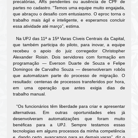
precatórias,
ARs
pendentes ou ausência de CPF de
partes no cadastro. “Temos uma equipe muito engajada,
que abraçou o desafio com entusiasmo. O
eproc
torna o
trabalho mais ágil e inteligente, e esperamos concluir
essa atividade até março”, estima.
Na UPJ das 11ª a 15ª Varas Cíveis Centrais da Capital,
que também participa do piloto, para inovar, a equipe
recebeu o apoio do juiz corregedor Christopher
Alexander
Roisin
. Dois servidores com formação em
programação — Everson Duarte de Souza e Felipe
Domingos de Carvalho Souza — desenvolveram robôs
que automatizam parte do processo de migração. O
resultado: centenas de processos transferidos por hora,
em uma operação que antes exigia dias de
trabalho
manual.
“Os funcionários têm liberdade para criar e apresentar
alternativas. Em outras oportunidades eles já
desenvolveram automatizações que foram muito
benéficas para a UPJ. Sempre testamos essas
tecnologias em alguns processos da minha competência
e, dando certo, avançamos para as demais varas”, diz o