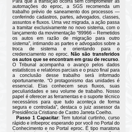
Para que a transição ocorra sem comprometer as
automações do eproc, a SGS recomenda um
trabalho prévio de saneamento dos processos —
conferindo cadastros, partes, advogados, classes,
assuntos e fluxos. Uma vez migrada, a ação passa
a tramitar exclusivamente no novo sistema, com o
lançamento da movimentação “89966 – Remetidos
os autos em razão de migração para outro
sistema”, intimando as partes e advogados sobre a
troca de sistema e orientando para o
credenciamento no eproc.
Não são transferidos
os autos que se encontram em grau de recurso
.
O Tribunal acompanha o avanço pelos dados
estatísticos e relatórios parciais e o prazo final para
a conclusão desse trabalho será informado
oportunamente. “O protagonismo das unidades é
essencial. Elas conhecem seus fluxos, suas
peculiaridades e seu volume de trabalho. Nosso
papel é oferecer as ferramentas e o suporte técnico
necessários para que tudo aconteça de forma
segura e controlada”, destaca o juiz assessor da
Presidência Cristiano de Castro Jarreta Coelho.
Passo 1 Capacitar
: Tem tutorial curtinho, curso
rápido e infoeproc esperando por você no Portal do
Conhecimento e no Portal eproc. É tipo maratona