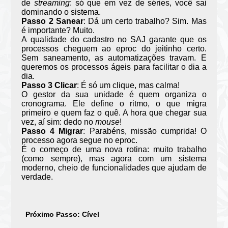
de
streaming
: só que em vez de séries, você sai
dominando o sistema.
Passo 2 Sanear
: Dá um certo trabalho? Sim. Mas
é importante? Muito.
A qualidade do cadastro no SAJ garante que os
processos cheguem ao eproc do jeitinho certo.
Sem saneamento, as automatizações travam. E
queremos os processos ágeis para facilitar o dia a
dia.
Passo 3 Clicar
: É só um clique, mas calma!
O gestor da sua unidade é quem organiza o
cronograma. Ele define o ritmo, o que migra
primeiro e quem faz o quê. A hora que chegar sua
vez, aí sim: dedo no
mouse
!
Passo 4 Migrar
: Parabéns, missão cumprida! O
processo agora segue no eproc.
É o começo de uma nova rotina: muito trabalho
(como sempre), mas agora com um sistema
moderno, cheio de funcionalidades que ajudam de
verdade.
Próximo Passo: Cível