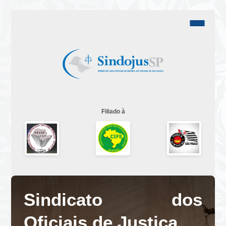
Filiado à
Sindicato dos
Oficiais de Justiça