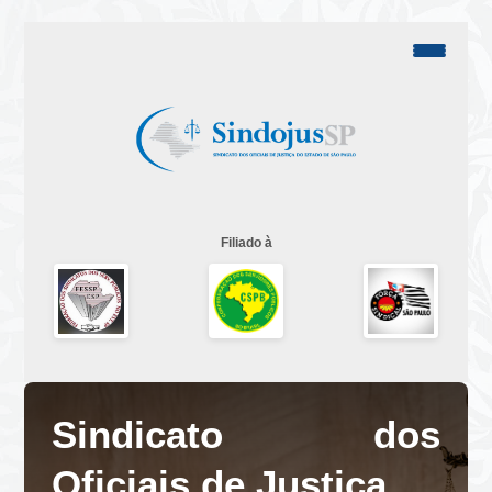
Filiado à
Sindicato dos
Oficiais de Justiça