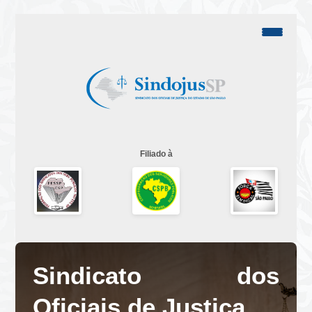
Filiado à
Sindicato dos
Oficiais de Justiça