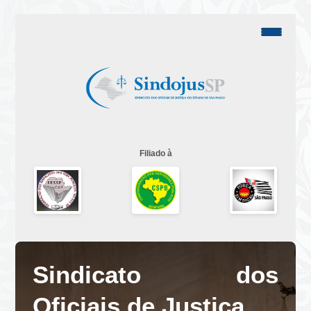
Filiado à
Sindicato dos
Oficiais de Justiça