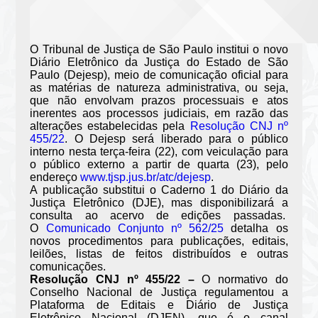
O Tribunal de Justiça de São Paulo institui o novo
Diário Eletrônico da Justiça do Estado de São
Paulo (Dejesp), meio de comunicação oficial para
as matérias de natureza administrativa, ou seja,
que não envolvam prazos processuais e atos
inerentes aos processos judiciais, em razão das
alterações estabelecidas pela
Resolução CNJ nº
455/22
. O Dejesp será liberado para o público
interno nesta terça-feira (22), com veiculação para
o público externo a partir de quarta (23), pelo
endereço
www.tjsp.jus.br/atc/dejesp
.
A publicação substitui o Caderno 1 do Diário da
Justiça Eletrônico (DJE), mas disponibilizará a
consulta ao acervo de edições passadas.
O
Comunicado Conjunto nº 562/25
detalha os
novos procedimentos para publicações, editais,
leilões, listas de feitos distribuídos e outras
comunicações.
Resolução CNJ nº 455/22 –
O normativo do
Conselho Nacional de Justiça regulamentou a
Plataforma de Editais e Diário de Justiça
Eletrônico Nacional (DJEN), que é o canal