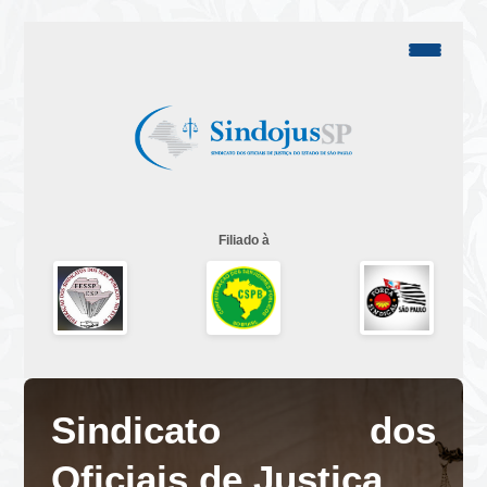
Filiado à
Sindicato dos
Oficiais de Justiça