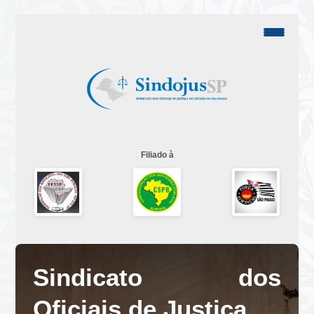
Filiado à
Sindicato dos
Oficiais de Justiça