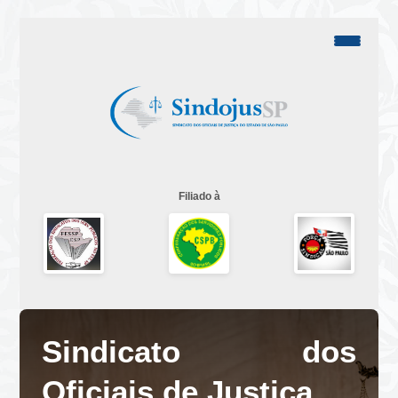
Filiado à
Sindicato dos
Oficiais de Justiça